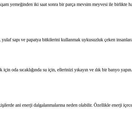
am yemeğinden iki saat sonra bir parça mevsim meyvesi ile birlikte hafi
, yulaf sapı ve papatya bitkilerini kullanmak uykusuzluk çeken insanlara
k için oda sıcaklığında su için, ellerinizi yıkayın ve ılık bir banyo yapı
ilerde ani enerji dalgalanmalarına neden olabilir. Özellikle enerji içece