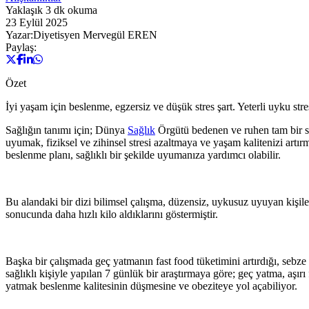
Yaklaşık
3
dk okuma
23 Eylül 2025
Yazar:
Diyetisyen Mervegül EREN
Paylaş:
Özet
İyi yaşam için beslenme, egzersiz ve düşük stres şart. Yeterli uyku str
Sağlığın tanımı için; Dünya
Sağlık
Örgütü bedenen ve ruhen tam bir sağ
uyumak, fiziksel ve zihinsel stresi azaltmaya ve yaşam kalitenizi artır
beslenme planı, sağlıklı bir şekilde uyumanıza yardımcı olabilir.
Bu alandaki bir dizi bilimsel çalışma, düzensiz, uykusuz uyuyan kişi
sonucunda daha hızlı kilo aldıklarını göstermiştir.
Başka bir çalışmada geç yatmanın fast food tüketimini artırdığı, sebze t
sağlıklı kişiyle yapılan 7 günlük bir araştırmaya göre; geç yatma, aşır
yatmak beslenme kalitesinin düşmesine ve obeziteye yol açabiliyor.