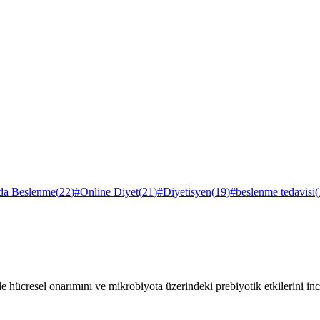
rda Beslenme
(
22
)
#
Online Diyet
(
21
)
#
Diyetisyen
(
19
)
#
beslenme tedavisi
(
e hücresel onarımını ve mikrobiyota üzerindeki prebiyotik etkilerini inc