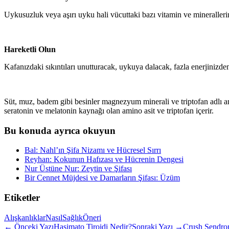
Uykusuzluk veya aşırı uyku hali vücuttaki bazı vitamin ve minerallerin
Hareketli Olun
Kafanızdaki sıkıntıları unutturacak, uykuya dalacak, fazla enerjinizde
Süt, muz, badem gibi besinler magnezyum minerali ve triptofan adlı ami
seratonin ve melatonin kaynağı olan amino asit ve triptofan içerir.
Bu konuda ayrıca okuyun
Bal: Nahl’ın Şifa Nizamı ve Hücresel Sırrı
Reyhan: Kokunun Hafızası ve Hücrenin Dengesi
Nur Üstüne Nur: Zeytin ve Şifası
Bir Cennet Müjdesi ve Damarların Şifası: Üzüm
Etiketler
Alışkanlıklar
Nasıl
Sağlık
Öneri
← Önceki Yazı
Haşimato Tiroidi Nedir?
Sonraki Yazı →
Crush Sendr