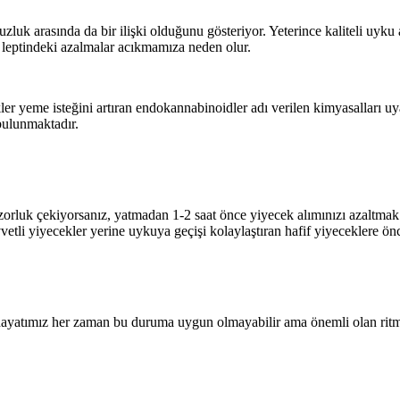
suzluk arasında da bir ilişki olduğunu gösteriyor. Yeterince kaliteli 
 leptindeki azalmalar acıkmamıza neden olur.
er yeme isteğini artıran endokannabinoidler adı verilen kimyasalları uya
 bulunmaktadır.
orluk çekiyorsanız, yatmadan 1-2 saat önce yiyecek alımınızı azaltmak e
etli yiyecekler yerine uykuya geçişi kolaylaştıran hafif yiyeceklere önce
te hayatımız her zaman bu duruma uygun olmayabilir ama önemli olan ritm