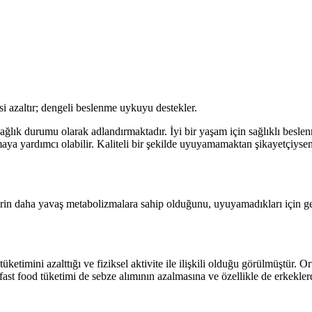
esi azaltır; dengeli beslenme uykuyu destekler.
lık durumu olarak adlandırmaktadır. İyi bir yaşam için sağlıklı beslenm
maya yardımcı olabilir. Kaliteli bir şekilde uyuyamamaktan şikayetçiysen
lerin daha yavaş metabolizmalara sahip olduğunu, uyuyamadıkları için ge
üketimini azalttığı ve fiziksel aktivite ile ilişkili olduğu görülmüştür. 
ı fast food tüketimi de sebze alımının azalmasına ve özellikle de erkekl