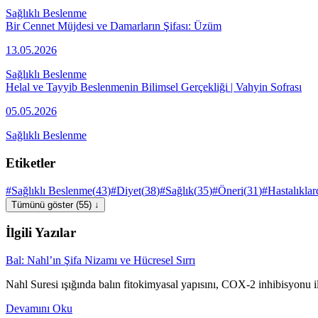
Sağlıklı Beslenme
Bir Cennet Müjdesi ve Damarların Şifası: Üzüm
13.05.2026
Sağlıklı Beslenme
Helal ve Tayyib Beslenmenin Bilimsel Gerçekliği | Vahyin Sofrası
05.05.2026
Sağlıklı Beslenme
Etiketler
#
Sağlıklı Beslenme
(
43
)
#
Diyet
(
38
)
#
Sağlık
(
35
)
#
Öneri
(
31
)
#
Hastalıkla
Tümünü göster (55) ↓
İlgili Yazılar
Bal: Nahl’ın Şifa Nizamı ve Hücresel Sırrı
Nahl Suresi ışığında balın fitokimyasal yapısını, COX-2 inhibisyonu il
Devamını Oku