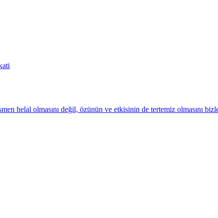
ati
ismen helal olmasını değil, özünün ve etkisinin de tertemiz olmasını bi