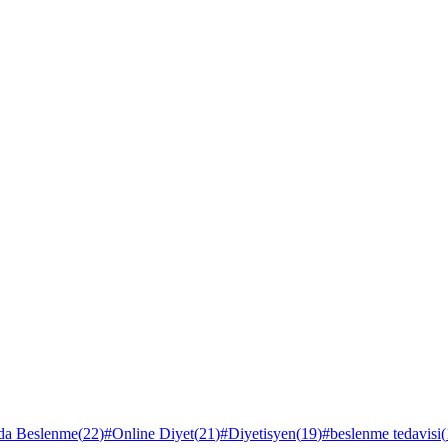
rda Beslenme
(
22
)
#
Online Diyet
(
21
)
#
Diyetisyen
(
19
)
#
beslenme tedavisi
(