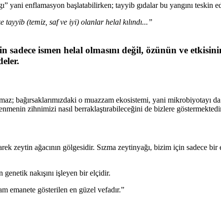
” yani enflamasyon başlatabilirken; tayyib gıdalar bu yangını teskin e
 tayyib (temiz, saf ve iyi) olanlar helal kılındı...”
n sadece ismen helal olmasını değil, özünün ve etkisinin
eler.
rmaz; bağırsaklarımızdaki o muazzam ekosistemi, yani mikrobiyotayı da ş
nmenin zihnimizi nasıl berraklaştırabileceğini de bizlere göstermektedir
ek zeytin ağacının gölgesidir. Sızma zeytinyağı, bizim için sadece bir 
genetik nakışını işleyen bir elçidir.
am emanete gösterilen en güzel vefadır.”