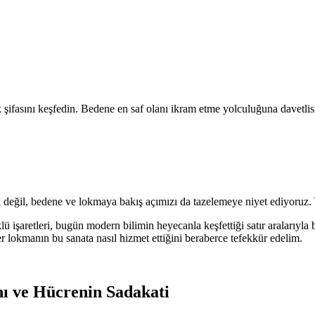
şifasını keşfedin. Bedene en saf olanı ikram etme yolculuğuna davetlis
değil, bedene ve lokmaya bakış açımızı da tazelemeye niyet ediyoruz. Y
klü işaretleri, bugün modern bilimin heyecanla keşfettiği satır aralarıyl
er lokmanın bu sanata nasıl hizmet ettiğini beraberce tefekkür edelim.
ı ve Hücrenin Sadakati