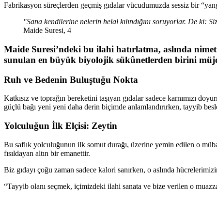
Fabrikasyon süreçlerden geçmiş gıdalar vücudumuzda sessiz bir “yangı
"Sana kendilerine nelerin helal kılındığını soruyorlar. De ki: Size
Maide Suresi, 4
Maide Suresi’ndeki bu ilahi hatırlatma, aslında nimeti
sunulan en büyük biyolojik sükûnetlerden birini müjd
Ruh ve Bedenin Buluştuğu Nokta
Katkısız ve toprağın bereketini taşıyan gıdalar sadece karnımızı doyu
güçlü bağı yeni yeni daha derin biçimde anlamlandırırken, tayyib besle
Yolculuğun İlk Elçisi: Zeytin
Bu saflık yolculuğunun ilk somut durağı, üzerine yemin edilen o mübar
fısıldayan altın bir emanettir.
Biz gıdayı çoğu zaman sadece kalori sanırken, o aslında hücrelerimizin 
“Tayyib olanı seçmek, içimizdeki ilahi sanata ve bize verilen o muazz