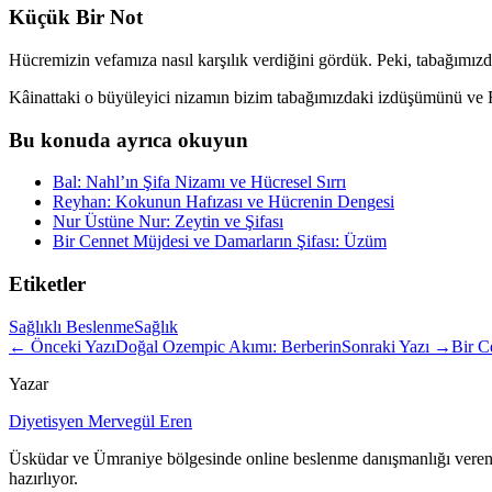
Küçük Bir Not
Hücremizin vefamıza nasıl karşılık verdiğini gördük. Peki, tabağımızd
Kâinattaki o büyüleyici nizamın bizim tabağımızdaki izdüşümünü ve 
Bu konuda ayrıca okuyun
Bal: Nahl’ın Şifa Nizamı ve Hücresel Sırrı
Reyhan: Kokunun Hafızası ve Hücrenin Dengesi
Nur Üstüne Nur: Zeytin ve Şifası
Bir Cennet Müjdesi ve Damarların Şifası: Üzüm
Etiketler
Sağlıklı Beslenme
Sağlık
← Önceki Yazı
Doğal Ozempic Akımı: Berberin
Sonraki Yazı →
Bir C
Yazar
Diyetisyen Mervegül Eren
Üsküdar ve Ümraniye bölgesinde online beslenme danışmanlığı veren di
hazırlıyor.