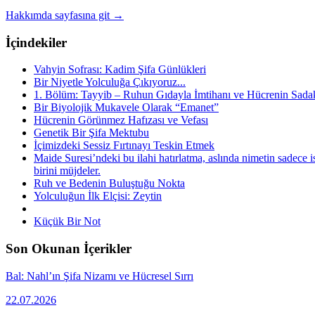
Hakkımda sayfasına git →
İçindekiler
Vahyin Sofrası: Kadim Şifa Günlükleri
Bir Niyetle Yolculuğa Çıkıyoruz...
1. Bölüm: Tayyib – Ruhun Gıdayla İmtihanı ve Hücrenin Sadak
Bir Biyolojik Mukavele Olarak “Emanet”
Hücrenin Görünmez Hafızası ve Vefası
Genetik Bir Şifa Mektubu
İçimizdeki Sessiz Fırtınayı Teskin Etmek
Maide Suresi’ndeki bu ilahi hatırlatma, aslında nimetin sadece 
birini müjdeler.
Ruh ve Bedenin Buluştuğu Nokta
Yolculuğun İlk Elçisi: Zeytin
Küçük Bir Not
Son Okunan İçerikler
Bal: Nahl’ın Şifa Nizamı ve Hücresel Sırrı
22.07.2026