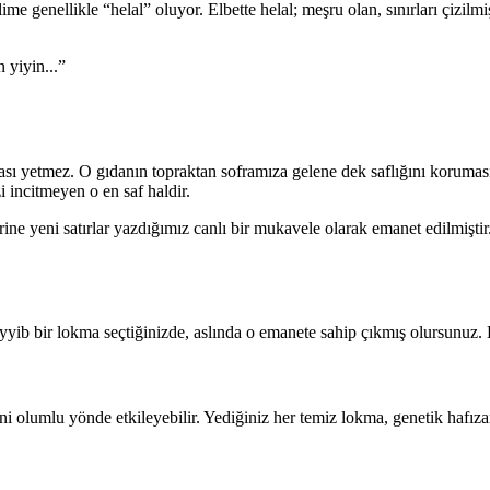
genellikle “helal” oluyor. Elbette helal; meşru olan, sınırları çizilm
n yiyin...”
ması yetmez. O gıdanın topraktan soframıza gelene dek saflığını korumas
incitmeyen o en saf haldir.
rine yeni satırlar yazdığımız canlı bir mukavele olarak emanet edilmişt
ayyib bir lokma seçtiğinizde, aslında o emanete sahip çıkmış olursunuz. 
i olumlu yönde etkileyebilir. Yediğiniz her temiz lokma, genetik hafızan