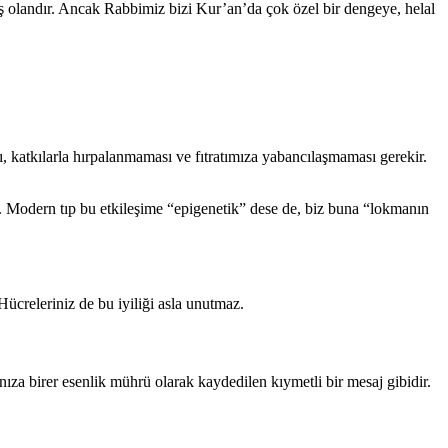
iş olandır. Ancak Rabbimiz bizi Kur’an’da çok özel bir dengeye, helal
ı, katkılarla hırpalanmaması ve fıtratımıza yabancılaşmaması gerekir.
ir. Modern tıp bu etkileşime “epigenetik” dese de, biz buna “lokmanın
Hücreleriniz de bu iyiliği asla unutmaz.
ıza birer esenlik mührü olarak kaydedilen kıymetli bir mesaj gibidir.