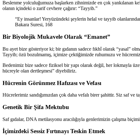
Beslenme yolculuğumuza başlarken zihnimizde en çok yankılanan kelime 
olanın içindeki o zarif cevhere çağırır: “Tayyib.”
“Ey insanlar! Yeryüzündeki şeylerin helal ve tayyib olanlarında
Bakara Suresi, 168
Bir Biyolojik Mukavele Olarak “Emanet”
Bu ayet bize gösteriyor ki; bir gıdanın sadece fıkhî olarak “yasal” ol
Tayyib; özü bozulmamış, içimize çektiğimizde ruhumuzu ve hücremizi 
Bedenimiz bize sadece fiziksel bir yapı olarak değil, her lokmayla üze
hücreyle olan dertleşmesi” diyebiliriz.
Hücrenin Görünmez Hafızası ve Vefası
Hücrelerimiz sandığımızdan çok daha vefalı birer şahittir. Siz saf ve t
Genetik Bir Şifa Mektubu
Saf gıdalar, DNA metilasyonu aracılığıyla genlerimizin çalışma biçimin
İçimizdeki Sessiz Fırtınayı Teskin Etmek