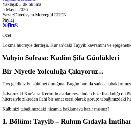
Yaklaşık
3
dk okuma
5 Mayıs 2026
Yazar:
Diyetisyen Mervegül EREN
Paylaş:
Özet
Lokma hücreyle dertleşir. Kur'an’daki Tayyib kavramını ve epigenetik 
Vahyin Sofrası: Kadim Şifa Günlükleri
Bir Niyetle Yolculuğa Çıkıyoruz...
Hoş geldiniz bu sükûnet durağına. Bugün burada sadece tabaklarımızı 
İstiyoruz ki Kur’an-ı Kerim’in asırlar evvelinden bize fısıldadığı o kö
hücresiyle zikreden ilahi bir sanat eseri olarak görüp; tabağımızdaki h
Kalbinizi tabağımızdaki nizamla bağlamaya hazır mısınız?
1. Bölüm: Tayyib – Ruhun Gıdayla İmtihan