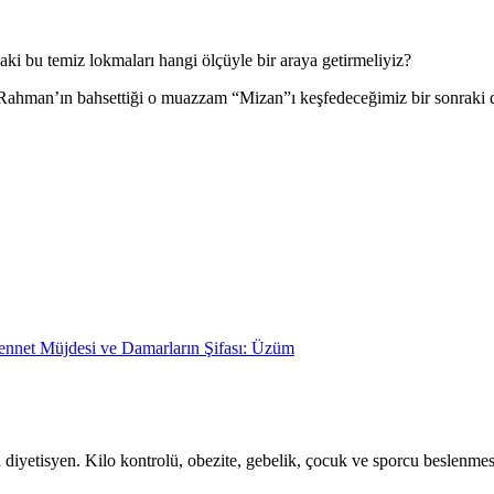
aki bu temiz lokmaları hangi ölçüyle bir araya getirmeliyiz?
Rahman’ın bahsettiği o muazzam “Mizan”ı keşfedeceğimiz bir sonraki 
ennet Müjdesi ve Damarların Şifası: Üzüm
yetisyen. Kilo kontrolü, obezite, gebelik, çocuk ve sporcu beslenmesi