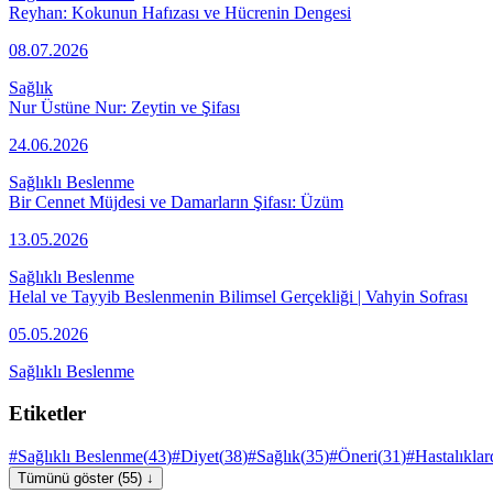
Reyhan: Kokunun Hafızası ve Hücrenin Dengesi
08.07.2026
Sağlık
Nur Üstüne Nur: Zeytin ve Şifası
24.06.2026
Sağlıklı Beslenme
Bir Cennet Müjdesi ve Damarların Şifası: Üzüm
13.05.2026
Sağlıklı Beslenme
Helal ve Tayyib Beslenmenin Bilimsel Gerçekliği | Vahyin Sofrası
05.05.2026
Sağlıklı Beslenme
Etiketler
#
Sağlıklı Beslenme
(
43
)
#
Diyet
(
38
)
#
Sağlık
(
35
)
#
Öneri
(
31
)
#
Hastalıkla
Tümünü göster (55) ↓