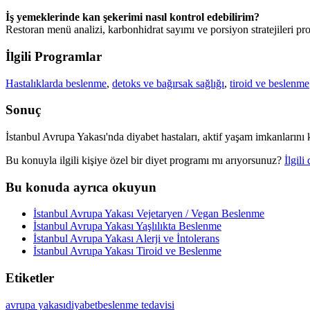
İş yemeklerinde kan şekerimi nasıl kontrol edebilirim?
Restoran menü analizi, karbonhidrat sayımı ve porsiyon stratejileri pro
İlgili Programlar
Hastalıklarda beslenme
,
detoks ve bağırsak sağlığı
,
tiroid ve beslenme
Sonuç
İstanbul Avrupa Yakası'nda diyabet hastaları, aktif yaşam imkanlarını k
Bu konuyla ilgili kişiye özel bir diyet programı mı arıyorsunuz?
İlgil
Bu konuda ayrıca okuyun
İstanbul Avrupa Yakası Vejetaryen / Vegan Beslenme
İstanbul Avrupa Yakası Yaşlılıkta Beslenme
İstanbul Avrupa Yakası Alerji ve İntolerans
İstanbul Avrupa Yakası Tiroid ve Beslenme
Etiketler
avrupa yakası
diyabet
beslenme tedavisi