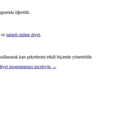
gramda öğretilir.
ve
takipli online diyet
.
ullanarak kan şekerlerini etkili biçimde yönetebilir.
i diyet programımızı inceleyin →