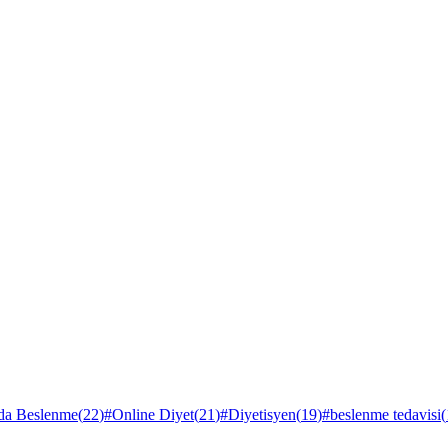
rda Beslenme
(
22
)
#
Online Diyet
(
21
)
#
Diyetisyen
(
19
)
#
beslenme tedavisi
(