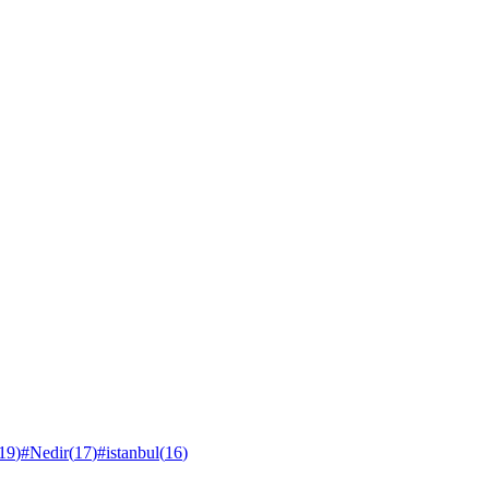
19
)
#
Nedir
(
17
)
#
istanbul
(
16
)