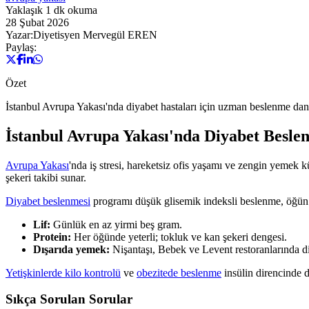
Yaklaşık
1
dk okuma
28 Şubat 2026
Yazar:
Diyetisyen Mervegül EREN
Paylaş:
Özet
İstanbul Avrupa Yakası'nda diyabet hastaları için uzman beslenme dan
İstanbul Avrupa Yakası'nda Diyabet Besle
Avrupa Yakası
'nda iş stresi, hareketsiz ofis yaşamı ve zengin yemek 
şekeri takibi sunar.
Diyabet beslenmesi
programı düşük glisemik indeksli beslenme, öğün z
Lif:
Günlük en az yirmi beş gram.
Protein:
Her öğünde yeterli; tokluk ve kan şekeri dengesi.
Dışarıda yemek:
Nişantaşı, Bebek ve Levent restoranlarında di
Yetişkinlerde kilo kontrolü
ve
obezitede beslenme
insülin direncinde d
Sıkça Sorulan Sorular