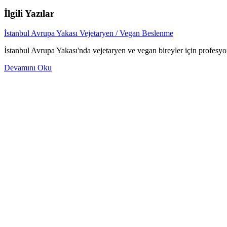
İlgili Yazılar
İstanbul Avrupa Yakası Vejetaryen / Vegan Beslenme
İstanbul Avrupa Yakası'nda vejetaryen ve vegan bireyler için profes
Devamını Oku