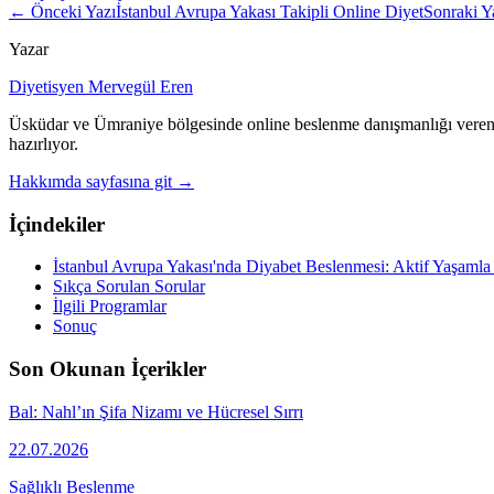
← Önceki Yazı
İstanbul Avrupa Yakası Takipli Online Diyet
Sonraki 
Yazar
Diyetisyen Mervegül Eren
Üsküdar ve Ümraniye bölgesinde online beslenme danışmanlığı veren di
hazırlıyor.
Hakkımda sayfasına git →
İçindekiler
İstanbul Avrupa Yakası'nda Diyabet Beslenmesi: Aktif Yaşamla
Sıkça Sorulan Sorular
İlgili Programlar
Sonuç
Son Okunan İçerikler
Bal: Nahl’ın Şifa Nizamı ve Hücresel Sırrı
22.07.2026
Sağlıklı Beslenme