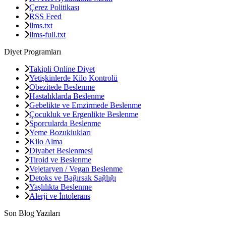
Çerez Politikası
RSS Feed
llms.txt
llms-full.txt
Diyet Programları
Takipli Online Diyet
Yetişkinlerde Kilo Kontrolü
Obezitede Beslenme
Hastalıklarda Beslenme
Gebelikte ve Emzirmede Beslenme
Çocukluk ve Ergenlikte Beslenme
Sporcularda Beslenme
Yeme Bozuklukları
Kilo Alma
Diyabet Beslenmesi
Tiroid ve Beslenme
Vejetaryen / Vegan Beslenme
Detoks ve Bağırsak Sağlığı
Yaşlılıkta Beslenme
Alerji ve İntolerans
Son Blog Yazıları