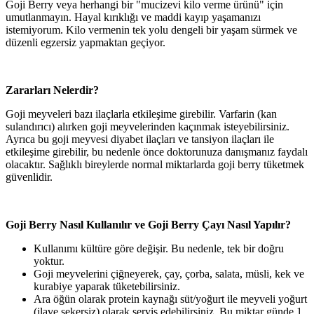
Goji Berry veya herhangi bir "mucizevi kilo verme ürünü" için
umutlanmayın. Hayal kırıklığı ve maddi kayıp yaşamanızı
istemiyorum. Kilo vermenin tek yolu dengeli bir yaşam sürmek ve
düzenli egzersiz yapmaktan geçiyor.
Zararları Nelerdir?
Goji meyveleri bazı ilaçlarla etkileşime girebilir. Varfarin (kan
sulandırıcı) alırken goji meyvelerinden kaçınmak isteyebilirsiniz.
Ayrıca bu goji meyvesi diyabet ilaçları ve tansiyon ilaçları ile
etkileşime girebilir, bu nedenle önce doktorunuza danışmanız faydalı
olacaktır. Sağlıklı bireylerde normal miktarlarda goji berry tüketmek
güvenlidir.
Goji Berry Nasıl Kullanılır ve Goji Berry Çayı Nasıl Yapılır?
Kullanımı kültüre göre değişir. Bu nedenle, tek bir doğru
yoktur.
Goji meyvelerini çiğneyerek, çay, çorba, salata, müsli, kek ve
kurabiye yaparak tüketebilirsiniz.
Ara öğün olarak protein kaynağı süt/yoğurt ile meyveli yoğurt
(ilave şekersiz) olarak servis edebilirsiniz. Bu miktar günde 1