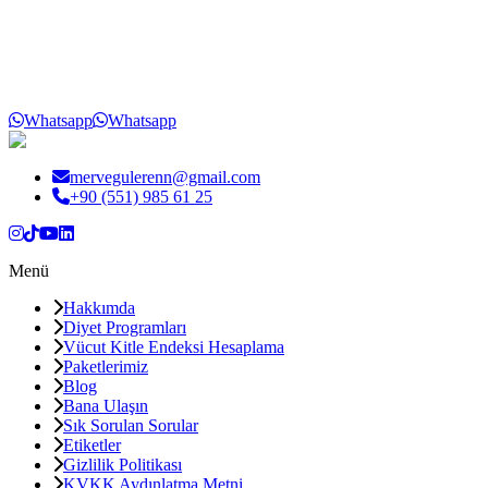
Whatsapp
Whatsapp
mervegulerenn@gmail.com
+90 (551) 985 61 25
Menü
Hakkımda
Diyet Programları
Vücut Kitle Endeksi Hesaplama
Paketlerimiz
Blog
Bana Ulaşın
Sık Sorulan Sorular
Etiketler
Gizlilik Politikası
KVKK Aydınlatma Metni