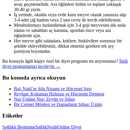
avuç geçmemelidir. Ara öğünlere bölün ve toplam yaklaşık
30-40 gr yiyin.
İş yerinde, okulda veya evde kuru meyve olarak yanınıza alıp
3-4 adet çiğ badem veya 2 tam ceviz ile tercih edebilirsiniz.
Metabolizmayı hızlandırmak için 3-4 goji meyvesini ılık suda
ıslatın ve sabahları aç karnına, spordan önce veya ara
öğünlerde için.
Her meyve gibi salatalara, keklere, bisküvilere sorunsuz bir
şekilde ekleyebilirsiniz, dikkat etmeniz gereken tek şey
porsiyon boyutudur.
Bu konuyla ilgili kişiye özel bir diyet programı mı arıyorsunuz?
İlgili
diyet programımızı inceleyin →
Bu konuda ayrıca okuyun
Bal: Nahl’ın Şifa Nizamı ve Hücresel Sırrı
Reyhan: Kokunun Hafızası ve Hücrenin Dengesi
Nur Üstüne Nur: Zeytin ve Şifası
Bir Cennet Müjdesi ve Damarların Şifası: Üzüm
Etiketler
Sağlıklı Beslenme
Sağlık
Nedir
Online Diyet