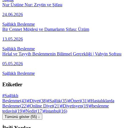
Nur Üstüne Nur: Zeytin ve Şifası
24.06.2026
Sağlıklı Beslenme
Bir Cennet Müjdesi ve Damarların Şifası: Üzüm
13.05.2026
Sağlıklı Beslenme
Helal ve Tayyib Beslenmenin Bilimsel Gerçekliği | Vahyin Sofrası
05.05.2026
Sağlıklı Beslenme
Etiketler
#
Sağlıklı
Beslenme
(
43
)
#
Diyet
(
38
)
#
Sağlık
(
35
)
#
Öneri
(
31
)
#
Hastalıklarda
Beslenme
(
22
)
#
Online Diyet
(
21
)
#
Diyetisyen
(
19
)
#
beslenme
tedavisi
(
19
)
#
Nedir
(
17
)
#
istanbul
(
16
)
Tümünü göster (55) ↓
İlgili Yazılar