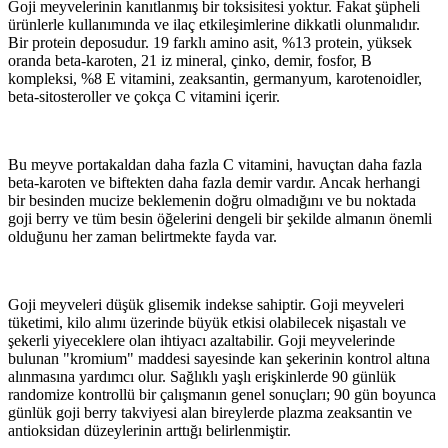
Goji meyvelerinin kanıtlanmış bir toksisitesi yoktur. Fakat şüpheli
ürünlerle kullanımında ve ilaç etkileşimlerine dikkatli olunmalıdır.
Bir protein deposudur. 19 farklı amino asit, %13 protein, yüksek
oranda beta-karoten, 21 iz mineral, çinko, demir, fosfor, B
kompleksi, %8 E vitamini, zeaksantin, germanyum, karotenoidler,
beta-sitosteroller ve çokça C vitamini içerir.
Bu meyve portakaldan daha fazla C vitamini, havuçtan daha fazla
beta-karoten ve biftekten daha fazla demir vardır. Ancak herhangi
bir besinden mucize beklemenin doğru olmadığını ve bu noktada
goji berry ve tüm besin öğelerini dengeli bir şekilde almanın önemli
olduğunu her zaman belirtmekte fayda var.
Goji meyveleri düşük glisemik indekse sahiptir. Goji meyveleri
tüketimi, kilo alımı üzerinde büyük etkisi olabilecek nişastalı ve
şekerli yiyeceklere olan ihtiyacı azaltabilir. Goji meyvelerinde
bulunan "kromium" maddesi sayesinde kan şekerinin kontrol altına
alınmasına yardımcı olur. Sağlıklı yaşlı erişkinlerde 90 günlük
randomize kontrollü bir çalışmanın genel sonuçları; 90 gün boyunca
günlük goji berry takviyesi alan bireylerde plazma zeaksantin ve
antioksidan düzeylerinin arttığı belirlenmiştir.