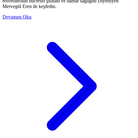
resveratrolün hücresel şifasını ve damar sağlığını Diyetisyen
Mervegül Eren ile keşfedin.
Devamını Oku