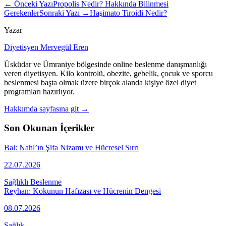
← Önceki Yazı
Propolis Nedir? Hakkında Bilinmesi
Gerekenler
Sonraki Yazı →
Haşimato Tiroidi Nedir?
Yazar
Diyetisyen Mervegül Eren
Üsküdar ve Ümraniye bölgesinde online beslenme danışmanlığı
veren diyetisyen. Kilo kontrolü, obezite, gebelik, çocuk ve sporcu
beslenmesi başta olmak üzere birçok alanda kişiye özel diyet
programları hazırlıyor.
Hakkımda sayfasına git →
Son Okunan İçerikler
Bal: Nahl’ın Şifa Nizamı ve Hücresel Sırrı
22.07.2026
Sağlıklı Beslenme
Reyhan: Kokunun Hafızası ve Hücrenin Dengesi
08.07.2026
Sağlık