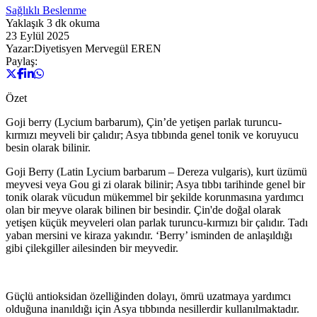
Sağlıklı Beslenme
Yaklaşık
3
dk okuma
23 Eylül 2025
Yazar:
Diyetisyen Mervegül EREN
Paylaş:
Özet
Goji berry (Lycium barbarum), Çin’de yetişen parlak turuncu-
kırmızı meyveli bir çalıdır; Asya tıbbında genel tonik ve koruyucu
besin olarak bilinir.
Goji Berry (Latin Lycium barbarum – Dereza vulgaris), kurt üzümü
meyvesi veya Gou gi zi olarak bilinir; Asya tıbbı tarihinde genel bir
tonik olarak vücudun mükemmel bir şekilde korunmasına yardımcı
olan bir meyve olarak bilinen bir besindir. Çin'de doğal olarak
yetişen küçük meyveleri olan parlak turuncu-kırmızı bir çalıdır. Tadı
yaban mersini ve kiraza yakındır. ‘Berry’ isminden de anlaşıldığı
gibi çilekgiller ailesinden bir meyvedir.
Güçlü antioksidan özelliğinden dolayı, ömrü uzatmaya yardımcı
olduğuna inanıldığı için Asya tıbbında nesillerdir kullanılmaktadır.