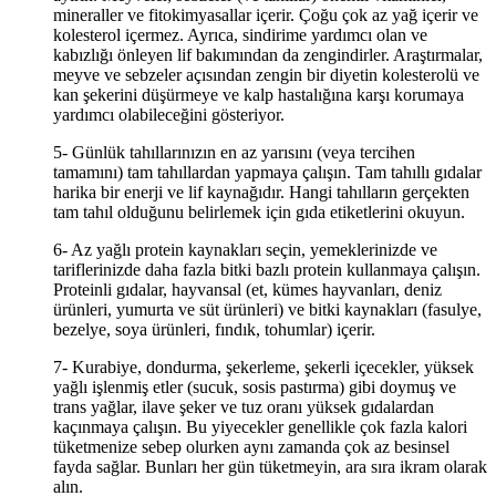
mineraller ve fitokimyasallar içerir. Çoğu çok az yağ içerir ve
kolesterol içermez. Ayrıca, sindirime yardımcı olan ve
kabızlığı önleyen lif bakımından da zengindirler. Araştırmalar,
meyve ve sebzeler açısından zengin bir diyetin kolesterolü ve
kan şekerini düşürmeye ve kalp hastalığına karşı korumaya
yardımcı olabileceğini gösteriyor.
5- Günlük tahıllarınızın en az yarısını (veya tercihen
tamamını) tam tahıllardan yapmaya çalışın. Tam tahıllı gıdalar
harika bir enerji ve lif kaynağıdır. Hangi tahılların gerçekten
tam tahıl olduğunu belirlemek için gıda etiketlerini okuyun.
6- Az yağlı protein kaynakları seçin, yemeklerinizde ve
tariflerinizde daha fazla bitki bazlı protein kullanmaya çalışın.
Proteinli gıdalar, hayvansal (et, kümes hayvanları, deniz
ürünleri, yumurta ve süt ürünleri) ve bitki kaynakları (fasulye,
bezelye, soya ürünleri, fındık, tohumlar) içerir.
7- Kurabiye, dondurma, şekerleme, şekerli içecekler, yüksek
yağlı işlenmiş etler (sucuk, sosis pastırma) gibi doymuş ve
trans yağlar, ilave şeker ve tuz oranı yüksek gıdalardan
kaçınmaya çalışın. Bu yiyecekler genellikle çok fazla kalori
tüketmenize sebep olurken aynı zamanda çok az besinsel
fayda sağlar. Bunları her gün tüketmeyin, ara sıra ikram olarak
alın.