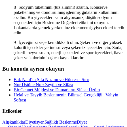
8- Sodyum tüketimini (tuz alımını) azaltın. Konserve,
paketlenmiş ve dondurulmuş işlenmiş gıdaların kullanımını
azaltın. Bu yiyecekleri satın alıyorsanız, düşük sodyum
seçenekleri için Beslenme Değerleri etiketini okuyun.
Lokantalarda yemek yerken tuz eklenmemiş yiyecekleri tercih
edin.
9- İçeceğinizi seçerken dikkatli olun. Şekerli ve diğer yüksek
kalorili içecekler yerine su veya şekersiz içecekler için. Soda,
şekerli meyve suları, enerji içecekleri ve spor içecekleri, ilave
şeker ve kalorinin başlıca kaynaklarıdır.
Bu konuda ayrıca okuyun
Bal: Nahl’ın Şifa Nizamı ve Hücresel Sırrı
Nur Üstüne Nur: Zeytin ve Şifası
Bir Cennet Müjdesi ve Damarların Şifası: Üzüm
Helal ve Tayyib Beslenmenin Bilimsel Gerçekliği | Vahyin
Sofrası
Etiketler
Alışkanlıklar
Diyetisyen
Sağlıklı Beslenme
Diyet