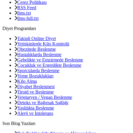
Çerez Politikası
RSS Feed
llms.txt
llms-full.txt
Diyet Programları
Takipli Online Diyet
Yetişkinlerde Kilo Kontrolü
Obezitede Beslenme
Hastalıklarda Beslenme
Gebelikte ve Emzirmede Beslenme
Çocukluk ve Ergenlikte Beslenme
Sporcularda Beslenme
Yeme Bozuklukları
Kilo Alma
Diyabet Beslenmesi
Tiroid ve Beslenme
Vejetaryen / Vegan Beslenme
Detoks ve Bağırsak Sağlığı
Yaşlılıkta Beslenme
Alerji ve İntolerans
Son Blog Yazıları