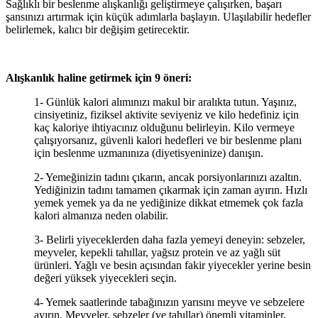
Sağlıklı bir beslenme alışkanlığı geliştirmeye çalışırken, başarı
şansınızı artırmak için küçük adımlarla başlayın. Ulaşılabilir hedefler
belirlemek, kalıcı bir değişim getirecektir.
Alışkanlık haline getirmek için 9 öneri:
1- Günlük kalori alımınızı makul bir aralıkta tutun. Yaşınız,
cinsiyetiniz, fiziksel aktivite seviyeniz ve kilo hedefiniz için
kaç kaloriye ihtiyacınız olduğunu belirleyin. Kilo vermeye
çalışıyorsanız, güvenli kalori hedefleri ve bir beslenme planı
için beslenme uzmanınıza (diyetisyeninize) danışın.
2- Yemeğinizin tadını çıkarın, ancak porsiyonlarınızı azaltın.
Yediğinizin tadını tamamen çıkarmak için zaman ayırın. Hızlı
yemek yemek ya da ne yediğinize dikkat etmemek çok fazla
kalori almanıza neden olabilir.
3- Belirli yiyeceklerden daha fazla yemeyi deneyin: sebzeler,
meyveler, kepekli tahıllar, yağsız protein ve az yağlı süt
ürünleri. Yağlı ve besin açısından fakir yiyecekler yerine besin
değeri yüksek yiyecekleri seçin.
4- Yemek saatlerinde tabağınızın yarısını meyve ve sebzelere
ayırın. Meyveler, sebzeler (ve tahıllar) önemli vitaminler,