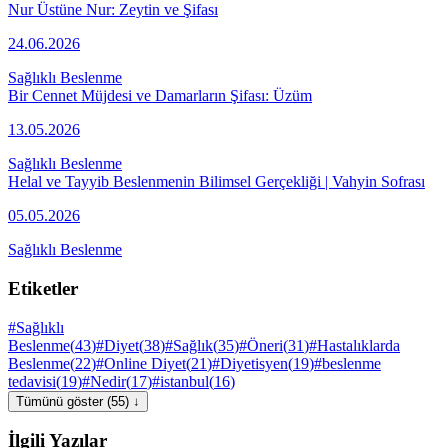
Nur Üstüne Nur: Zeytin ve Şifası
24.06.2026
Sağlıklı Beslenme
Bir Cennet Müjdesi ve Damarların Şifası: Üzüm
13.05.2026
Sağlıklı Beslenme
Helal ve Tayyib Beslenmenin Bilimsel Gerçekliği | Vahyin Sofrası
05.05.2026
Sağlıklı Beslenme
Etiketler
#
Sağlıklı
Beslenme
(
43
)
#
Diyet
(
38
)
#
Sağlık
(
35
)
#
Öneri
(
31
)
#
Hastalıklarda
Beslenme
(
22
)
#
Online Diyet
(
21
)
#
Diyetisyen
(
19
)
#
beslenme
tedavisi
(
19
)
#
Nedir
(
17
)
#
istanbul
(
16
)
Tümünü göster (55) ↓
İlgili Yazılar