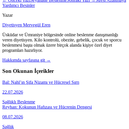
← Önceki Yazı
Seyahatte Beslenme
Sonraki Yazı →
Stresi Azaltmaya
Yardımcı Besinler
Yazar
Diyetisyen Mervegül Eren
Üsküdar ve Ümraniye bölgesinde online beslenme danışmanlığı
veren diyetisyen. Kilo kontrolü, obezite, gebelik, çocuk ve sporcu
beslenmesi başta olmak üzere birçok alanda kişiye özel diyet
programları hazırlıyor.
Hakkımda sayfasına git →
Son Okunan İçerikler
Bal: Nahl’ın Şifa Nizamı ve Hücresel Sırrı
22.07.2026
Sağlıklı Beslenme
Reyhan: Kokunun Hafızası ve Hücrenin Dengesi
08.07.2026
Sağlık