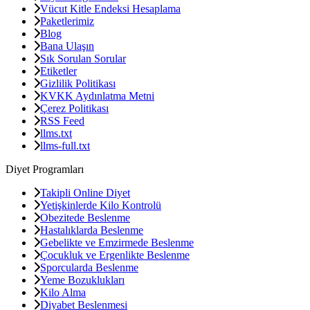
Vücut Kitle Endeksi Hesaplama
Paketlerimiz
Blog
Bana Ulaşın
Sık Sorulan Sorular
Etiketler
Gizlilik Politikası
KVKK Aydınlatma Metni
Çerez Politikası
RSS Feed
llms.txt
llms-full.txt
Diyet Programları
Takipli Online Diyet
Yetişkinlerde Kilo Kontrolü
Obezitede Beslenme
Hastalıklarda Beslenme
Gebelikte ve Emzirmede Beslenme
Çocukluk ve Ergenlikte Beslenme
Sporcularda Beslenme
Yeme Bozuklukları
Kilo Alma
Diyabet Beslenmesi