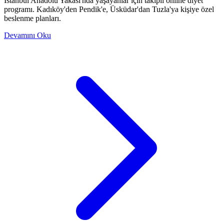
İstanbul Anadolu Yakası'nda yaşayanlar için takipli online diyet
programı. Kadıköy'den Pendik'e, Üsküdar'dan Tuzla'ya kişiye özel
beslenme planları.
Devamını Oku