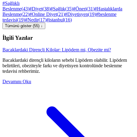
#
Sağlıklı
Beslenme
(
43
)
#
Diyet
(
38
)
#
Sağlık
(
35
)
#
Öneri
(
31
)
#
Hastalıklarda
Beslenme
(
22
)
#
Online Diyet
(
21
)
#
Diyetisyen
(
19
)
#
beslenme
tedavisi
(
19
)
#
Nedir
(
17
)
#
istanbul
(
16
)
Tümünü göster (55) ↓
İlgili Yazılar
Bacaklardaki Dirençli Kilolar: Lipödem mi, Obezite mi?
Bacaklardaki dirençli kiloların sebebi Lipödem olabilir. Lipödem
belirtileri, obeziteyle farkı ve diyetisyen kontrolünde beslenme
tedavisi rehberimiz.
Devamını Oku