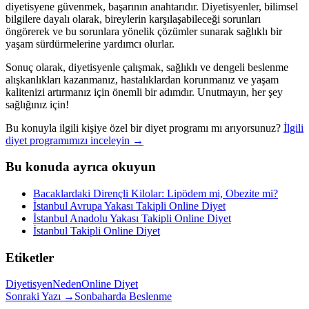
diyetisyene güvenmek, başarının anahtarıdır. Diyetisyenler, bilimsel
bilgilere dayalı olarak, bireylerin karşılaşabileceği sorunları
öngörerek ve bu sorunlara yönelik çözümler sunarak sağlıklı bir
yaşam sürdürmelerine yardımcı olurlar.
Sonuç olarak, diyetisyenle çalışmak, sağlıklı ve dengeli beslenme
alışkanlıkları kazanmanız, hastalıklardan korunmanız ve yaşam
kalitenizi artırmanız için önemli bir adımdır. Unutmayın, her şey
sağlığınız için!
Bu konuyla ilgili kişiye özel bir diyet programı mı arıyorsunuz?
İlgili
diyet programımızı inceleyin →
Bu konuda ayrıca okuyun
Bacaklardaki Dirençli Kilolar: Lipödem mi, Obezite mi?
İstanbul Avrupa Yakası Takipli Online Diyet
İstanbul Anadolu Yakası Takipli Online Diyet
İstanbul Takipli Online Diyet
Etiketler
Diyetisyen
Neden
Online Diyet
Sonraki Yazı →
Sonbaharda Beslenme