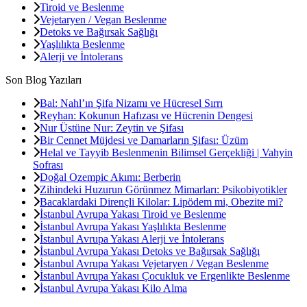
Tiroid ve Beslenme
Vejetaryen / Vegan Beslenme
Detoks ve Bağırsak Sağlığı
Yaşlılıkta Beslenme
Alerji ve İntolerans
Son Blog Yazıları
Bal: Nahl’ın Şifa Nizamı ve Hücresel Sırrı
Reyhan: Kokunun Hafızası ve Hücrenin Dengesi
Nur Üstüne Nur: Zeytin ve Şifası
Bir Cennet Müjdesi ve Damarların Şifası: Üzüm
Helal ve Tayyib Beslenmenin Bilimsel Gerçekliği | Vahyin
Sofrası
Doğal Ozempic Akımı: Berberin
Zihindeki Huzurun Görünmez Mimarları: Psikobiyotikler
Bacaklardaki Dirençli Kilolar: Lipödem mi, Obezite mi?
İstanbul Avrupa Yakası Tiroid ve Beslenme
İstanbul Avrupa Yakası Yaşlılıkta Beslenme
İstanbul Avrupa Yakası Alerji ve İntolerans
İstanbul Avrupa Yakası Detoks ve Bağırsak Sağlığı
İstanbul Avrupa Yakası Vejetaryen / Vegan Beslenme
İstanbul Avrupa Yakası Çocukluk ve Ergenlikte Beslenme
İstanbul Avrupa Yakası Kilo Alma