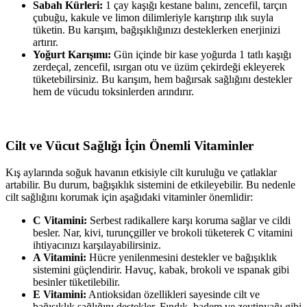
Sabah Kürleri:
1 çay kaşığı kestane balını, zencefil, tarçın
çubuğu, kakule ve limon dilimleriyle karıştırıp ılık suyla
tüketin. Bu karışım, bağışıklığınızı desteklerken enerjinizi
artırır.
Yoğurt Karışımı:
Gün içinde bir kase yoğurda 1 tatlı kaşığı
zerdeçal, zencefil, ısırgan otu ve üzüm çekirdeği ekleyerek
tüketebilirsiniz. Bu karışım, hem bağırsak sağlığını destekler
hem de vücudu toksinlerden arındırır.
Cilt ve Vücut Sağlığı İçin Önemli Vitaminler
Kış aylarında soğuk havanın etkisiyle cilt kuruluğu ve çatlaklar
artabilir. Bu durum, bağışıklık sistemini de etkileyebilir. Bu nedenle
cilt sağlığını korumak için aşağıdaki vitaminler önemlidir:
C Vitamini:
Serbest radikallere karşı koruma sağlar ve cildi
besler. Nar, kivi, turunçgiller ve brokoli tüketerek C vitamini
ihtiyacınızı karşılayabilirsiniz.
A Vitamini:
Hücre yenilenmesini destekler ve bağışıklık
sistemini güçlendirir. Havuç, kabak, brokoli ve ıspanak gibi
besinler tüketilebilir.
E Vitamini:
Antioksidan özellikleri sayesinde cilt ve
bağışıklık sağlığını destekler. Fındık, badem ve zeytinyağı gibi