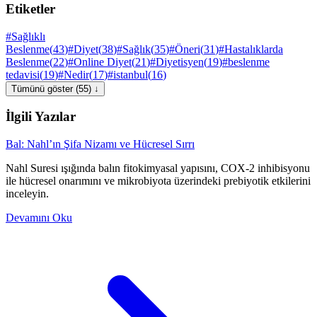
Etiketler
#
Sağlıklı
Beslenme
(
43
)
#
Diyet
(
38
)
#
Sağlık
(
35
)
#
Öneri
(
31
)
#
Hastalıklarda
Beslenme
(
22
)
#
Online Diyet
(
21
)
#
Diyetisyen
(
19
)
#
beslenme
tedavisi
(
19
)
#
Nedir
(
17
)
#
istanbul
(
16
)
Tümünü göster (55) ↓
İlgili Yazılar
Bal: Nahl’ın Şifa Nizamı ve Hücresel Sırrı
Nahl Suresi ışığında balın fitokimyasal yapısını, COX-2 inhibisyonu
ile hücresel onarımını ve mikrobiyota üzerindeki prebiyotik etkilerini
inceleyin.
Devamını Oku