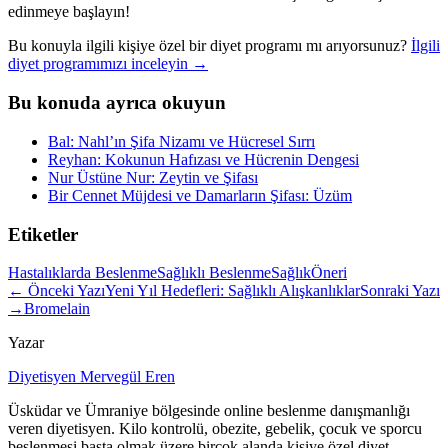
edinmeye başlayın!
Bu konuyla ilgili kişiye özel bir diyet programı mı arıyorsunuz?
İlgili
diyet programımızı inceleyin →
Bu konuda ayrıca okuyun
Bal: Nahl’ın Şifa Nizamı ve Hücresel Sırrı
Reyhan: Kokunun Hafızası ve Hücrenin Dengesi
Nur Üstüne Nur: Zeytin ve Şifası
Bir Cennet Müjdesi ve Damarların Şifası: Üzüm
Etiketler
Hastalıklarda Beslenme
Sağlıklı Beslenme
Sağlık
Öneri
← Önceki Yazı
Yeni Yıl Hedefleri: Sağlıklı Alışkanlıklar
Sonraki Yazı
→
Bromelain
Yazar
Diyetisyen Mervegül Eren
Üsküdar ve Ümraniye bölgesinde online beslenme danışmanlığı
veren diyetisyen. Kilo kontrolü, obezite, gebelik, çocuk ve sporcu
beslenmesi başta olmak üzere birçok alanda kişiye özel diyet