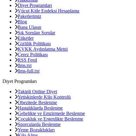
Diyet Programları
Vücut Kitle Endeksi Hesaplama
Paketlerimiz
Blog
Bana Ulaşın
Sık Sorulan Sorular
Etiketler
Gizlilik Politikası
KVKK Aydınlatma Metni
Çerez Politikası
RSS Feed
llms.txt
llms-full.txt
Diyet Programları
Takipli Online Diyet
Yetişkinlerde Kilo Kontrolü
Obezitede Beslenme
Hastalıklarda Beslenme
Gebelikte ve Emzirmede Beslenme
Çocukluk ve Ergenlikte Beslenme
Sporcularda Beslenme
Yeme Bozuklukları
Kilo Alma