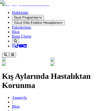
Hakkımda
Diyet Programları
Vücut Kitle Endeksi Hesaplama
Paketlerimiz
Blog
Bana Ulaşın
Kış Aylarında Hastalıktan
Korunma
Anasayfa
|
Blog
|