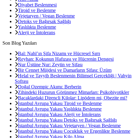
Diyabet Beslenmesi
Tiroid ve Beslenme
Vejetaryen / Vegan Beslenme
Detoks ve Bağırsak Sağlığı
Yaşlılıkta Beslenme
Alerji ve İntolerans
Son Blog Yazıları
Bal: Nahl’ın Şifa Nizamı ve Hücresel Sırrı
Reyhan: Kokunun Hafızası ve Hücrenin Dengesi
Nur Üstüne Nur: Zeytin ve Şifası
Bir Cennet Müjdesi ve Damarların Şifası: Üzüm
Helal ve Tayyib Beslenmenin Bilimsel Gerçekliği | Vahyin
Sofrası
Doğal Ozempic Akımı: Berberin
Zihindeki Huzurun Görünmez Mimarları: Psikobiyotikler
Bacaklardaki Dirençli Kilolar: Lipödem mi, Obezite mi?
İstanbul Avrupa Yakası Tiroid ve Beslenme
İstanbul Avrupa Yakası Yaşlılıkta Beslenme
İstanbul Avrupa Yakası Alerji ve İntolerans
İstanbul Avrupa Yakası Detoks ve Bağırsak Sağlığı
İstanbul Avrupa Yakası Vejetaryen / Vegan Beslenme
İstanbul Avrupa Yakası Çocukluk ve Ergenlikte Beslenme
İstanbul Avrupa Yakası Kilo Alma