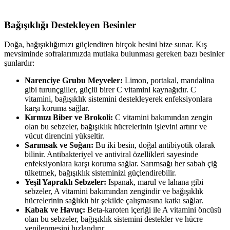
Bağışıklığı Destekleyen Besinler
Doğa, bağışıklığımızı güçlendiren birçok besini bize sunar. Kış
mevsiminde sofralarımızda mutlaka bulunması gereken bazı besinler
şunlardır:
Narenciye Grubu Meyveler:
Limon, portakal, mandalina
gibi turunçgiller, güçlü birer C vitamini kaynağıdır. C
vitamini, bağışıklık sistemini destekleyerek enfeksiyonlara
karşı koruma sağlar.
Kırmızı Biber ve Brokoli:
C vitamini bakımından zengin
olan bu sebzeler, bağışıklık hücrelerinin işlevini artırır ve
vücut direncini yükseltir.
Sarımsak ve Soğan:
Bu iki besin, doğal antibiyotik olarak
bilinir. Antibakteriyel ve antiviral özellikleri sayesinde
enfeksiyonlara karşı koruma sağlar. Sarımsağı her sabah çiğ
tüketmek, bağışıklık sisteminizi güçlendirebilir.
Yeşil Yapraklı Sebzeler:
Ispanak, marul ve lahana gibi
sebzeler, A vitamini bakımından zengindir ve bağışıklık
hücrelerinin sağlıklı bir şekilde çalışmasına katkı sağlar.
Kabak ve Havuç:
Beta-karoten içeriği ile A vitamini öncüsü
olan bu sebzeler, bağışıklık sistemini destekler ve hücre
yenilenmesini hızlandırır.